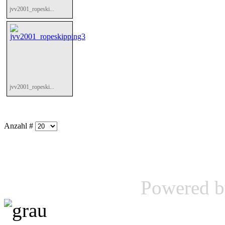
jvv2001_ropeski...
jvv2001_ropeski...
Anzahl #
Powered 