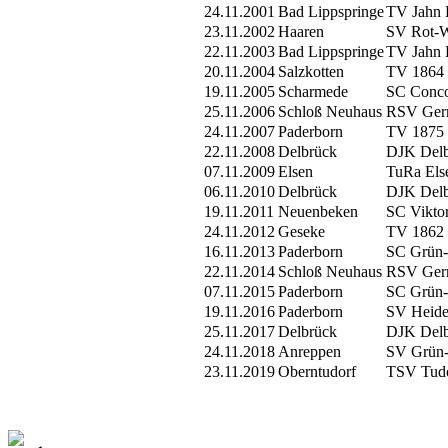
24.11.2001
Bad Lippspringe
TV Jahn 
23.11.2002
Haaren
SV Rot-W
22.11.2003
Bad Lippspringe
TV Jahn 
20.11.2004
Salzkotten
TV 1864 
19.11.2005
Scharmede
SC Conco
25.11.2006
Schloß Neuhaus
RSV Germ
24.11.2007
Paderborn
TV 1875 
22.11.2008
Delbrück
DJK Delb
07.11.2009
Elsen
TuRa Els
06.11.2010
Delbrück
DJK Delb
19.11.2011
Neuenbeken
SC Vikto
24.11.2012
Geseke
TV 1862 
16.11.2013
Paderborn
SC Grün-
22.11.2014
Schloß Neuhaus
RSV Germ
07.11.2015
Paderborn
SC Grün-
19.11.2016
Paderborn
SV Heide
25.11.2017
Delbrück
DJK Delb
24.11.2018
Anreppen
SV Grün-
23.11.2019
Oberntudorf
TSV Tudo