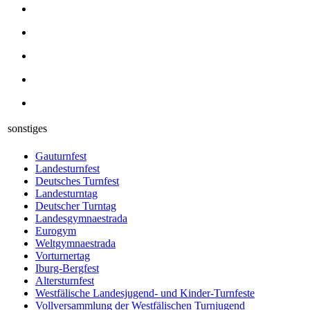
sonstiges
Gauturnfest
Landesturnfest
Deutsches Turnfest
Landesturntag
Deutscher Turntag
Landesgymnaestrada
Eurogym
Weltgymnaestrada
Vorturnertag
Iburg-Bergfest
Altersturnfest
Westfälische Landesjugend- und Kinder-Turnfeste
Vollversammlung der Westfälischen Turnjugend