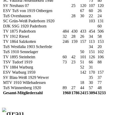
SC Viktoria Neuenbeken 1946
75
40
SV Neuhaus 07
25
120
107
120
ESV TuS von 1919 Ottbergen
67
60
26
TuS Ovenhausen
28
30
22
24
SC Grün-Weiß Paderborn 1920
103
131
DJK SSG 1920 Paderborn
60
TV 1875 Paderborn
484
430
433
454
506
TV 1912 Riesel
32
28
26
34
58
TV 1864 Salzkotten
246
159
157
113
153
TuS Westfalia 1903 Scherfede
34
20
TuS 1910 Sennelager
50
151
102
TV 1895 Steinheim
60
42
101
126
106
TSV Tudorf 1919
73
23
51
66
88
TV 1884 Warburg
52
31
ESV Warburg 1959
142
170
157
SV Blau-Weiß 1929 Wewer
35
37
MTV 1910 Willebadessen
18
30
77
TuS Wünnenberg 1920
89
27
44
57
48
Gesamt-Mitgliederzahl
1960
1786
2415
3094
3233