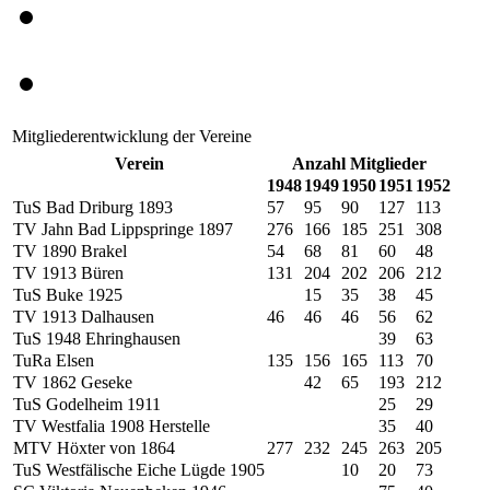
Mitgliederentwicklung der Vereine
Verein
Anzahl Mitglieder
1948
1949
1950
1951
1952
TuS Bad Driburg 1893
57
95
90
127
113
TV Jahn Bad Lippspringe 1897
276
166
185
251
308
TV 1890 Brakel
54
68
81
60
48
TV 1913 Büren
131
204
202
206
212
TuS Buke 1925
15
35
38
45
TV 1913 Dalhausen
46
46
46
56
62
TuS 1948 Ehringhausen
39
63
TuRa Elsen
135
156
165
113
70
TV 1862 Geseke
42
65
193
212
TuS Godelheim 1911
25
29
TV Westfalia 1908 Herstelle
35
40
MTV Höxter von 1864
277
232
245
263
205
TuS Westfälische Eiche Lügde 1905
10
20
73